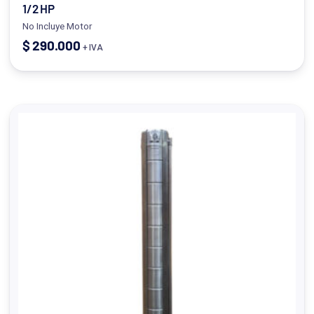
1/2 HP
No Incluye Motor
$
290.000
+ IVA