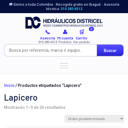
🚚 Envíos a toda Colombia · Recogida gratis en Ibagué · Asesoría
técnica:
310 283 6512
0
📞
👤
🛒
Asesoría
Mi cuenta
Carrito
310 283 6512
Pedidos
Ver pedido
Buscar
Inicio
/ Productos etiquetados “Lapicero”
Lapicero
Mostrando 1–9 de 26 resultados