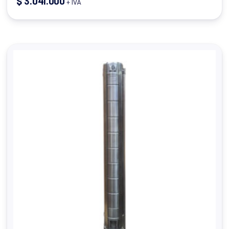
$
3.041.000
+ IVA