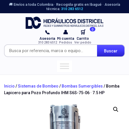
🚚 Envíos a toda Colombia · Recogida gratis en Ibagué · Asesoría
técnica:
310 283 6512
0
📞
👤
🛒
Asesoría
Mi cuenta
Carrito
310 283 6512
Pedidos
Ver pedido
Buscar
Inicio
/
Sistemas de Bombeo
/
Bombas Sumergibles
/ Bomba
Lapicero para Pozo Profundo IHM S6S-75-06 · 7.5 HP