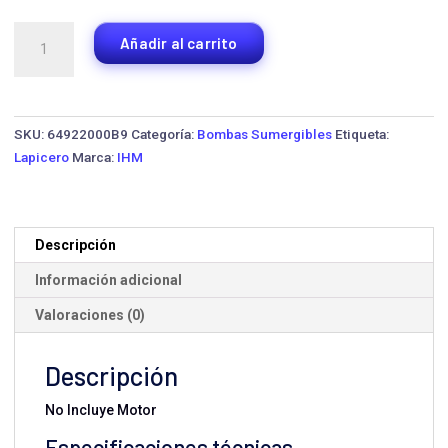
Bomba
Añadir al carrito
Lapicero
para
Pozo
Profundo
SKU:
64922000B9
Categoría:
Bombas Sumergibles
Etiqueta:
IHM
Lapicero
Marca:
IHM
S6S-
75-
06
·
Descripción
7.5
Información adicional
HP
cantidad
Valoraciones (0)
Descripción
No Incluye Motor
Especificaciones técnicas