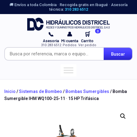
🚚 Envíos a toda Colombia · Recogida gratis en Ibagué · Asesoría
técnica:
310 283 6512
0
📞
👤
🛒
Asesoría
Mi cuenta
Carrito
310 283 6512
Pedidos
Ver pedido
Buscar
Inicio
/
Sistemas de Bombeo
/
Bombas Sumergibles
/ Bomba
Sumergible IHM WQ100-25-11 · 15 HP Trifásica