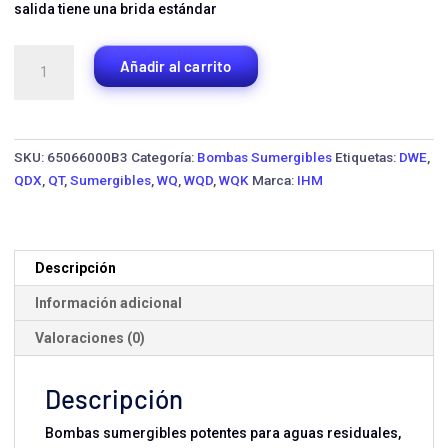
salida tiene una brida estándar
Bomba
Añadir al carrito
Sumergible
IHM
WQ100-
25-
SKU:
65066000B3
Categoría:
Bombas Sumergibles
Etiquetas:
DWE
,
11
QDX
,
QT
,
Sumergibles
,
WQ
,
WQD
,
WQK
Marca:
IHM
·
15
HP
Trifásica
Descripción
cantidad
Información adicional
Valoraciones (0)
Descripción
Bombas sumergibles potentes para aguas residuales,