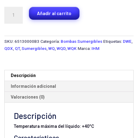
Bomba
Añadir al carrito
Sumergible
IHM
WQ25-
7-
SKU:
65130000B3
Categoría:
Bombas Sumergibles
Etiquetas:
DWE
,
1.5
QDX
,
QT
,
Sumergibles
,
WQ
,
WQD
,
WQK
Marca:
IHM
·
2
HP
Trifásica
Descripción
cantidad
Información adicional
Valoraciones (0)
Descripción
Temperatura máxima del líquido: +40°C
Características