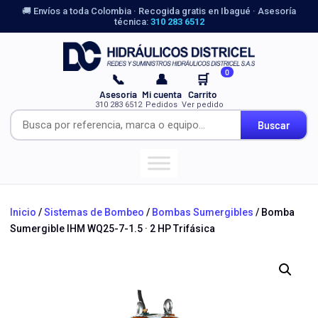
🚚 Envíos a toda Colombia · Recogida gratis en Ibagué · Asesoría
técnica:
310 283 6512
0
📞
👤
🛒
Asesoría
Mi cuenta
Carrito
310 283 6512
Pedidos
Ver pedido
Buscar
Inicio
/
Sistemas de Bombeo
/
Bombas Sumergibles
/ Bomba
Sumergible IHM WQ25-7-1.5 · 2 HP Trifásica