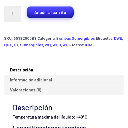
Bomba
Añadir al carrito
Sumergible
IHM
WQ42-
9-
SKU:
65132000B3
Categoría:
Bombas Sumergibles
Etiquetas:
DWE
,
2,2
QDX
,
QT
,
Sumergibles
,
WQ
,
WQD
,
WQK
Marca:
IHM
3.0HP
·
3
HP
Descripción
Trifásica
Información adicional
cantidad
Valoraciones (0)
Descripción
Temperatura máxima del líquido: +40°C
Especificaciones técnicas