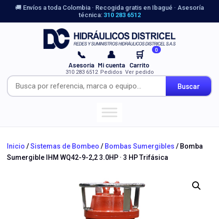
🚚 Envíos a toda Colombia · Recogida gratis en Ibagué · Asesoría
técnica:
310 283 6512
0
📞
👤
🛒
Asesoría
Mi cuenta
Carrito
310 283 6512
Pedidos
Ver pedido
Buscar
Inicio
/
Sistemas de Bombeo
/
Bombas Sumergibles
/ Bomba
Sumergible IHM WQ42-9-2,2 3.0HP · 3 HP Trifásica