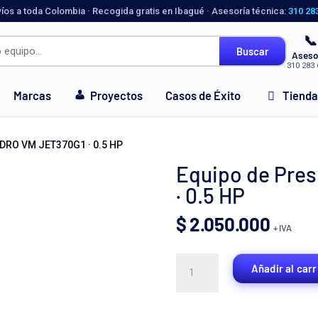
víos a toda Colombia · Recogida gratis en Ibagué · Asesoría técnica:
310 28
📞
Buscar
Aseso
310 283 
Marcas
Proyectos
Casos de Éxito
Tienda
IDRO VM JET370G1 · 0.5 HP
Equipo de Pre
· 0.5 HP
$
2.050.000
+ IVA
Equipo
Añadir al carr
de
Presión
IHM