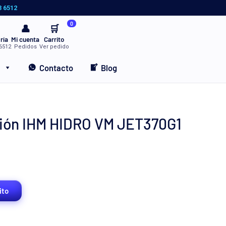
3 6512
0
👤
🛒
ría
Mi cuenta
Carrito
6512
Pedidos
Ver pedido
Contacto
Blog
sión IHM HIDRO VM JET370G1
ito