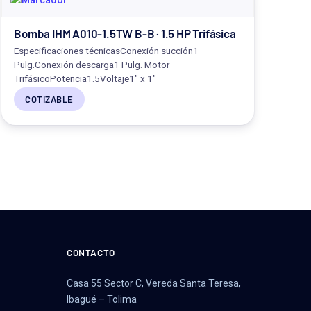
Bomba IHM A010-1.5TW B-B · 1.5 HP Trifásica
Especificaciones técnicasConexión succión1
Pulg.Conexión descarga1 Pulg. Motor
TrifásicoPotencia1.5Voltaje1" x 1"
COTIZABLE
CONTACTO
Casa 55 Sector C, Vereda Santa Teresa,
Ibagué – Tolima