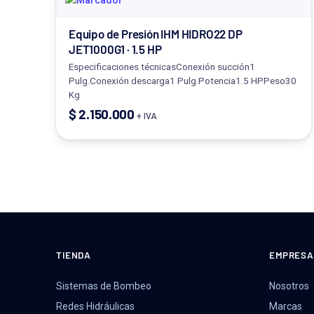
Equipo de Presión IHM HIDRO22 DP
JET1000G1 · 1.5 HP
Especificaciones técnicasConexión succión1
Pulg.Conexión descarga1 Pulg.Potencia1.5 HPPeso30
Kg
$
2.150.000
+ IVA
TIENDA
EMPRESA
Sistemas de Bombeo
Nosotros
Redes Hidráulicas
Marcas