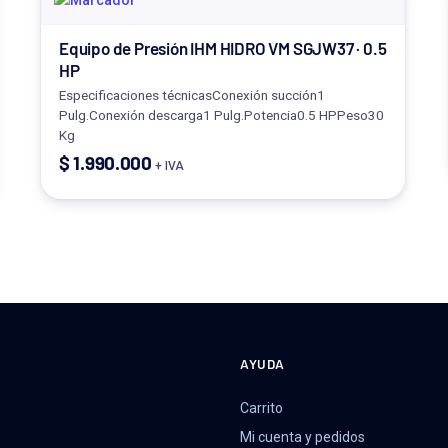
Equipo de Presión IHM HIDRO VM SGJW37 · 0.5
HP
Especificaciones técnicasConexión succión1
Pulg.Conexión descarga1 Pulg.Potencia0.5 HPPeso30
Kg
$
1.990.000
+ IVA
AYUDA
Carrito
Mi cuenta y pedidos