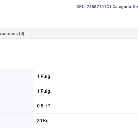
HIDRO
SKU:
75887101C1
Categoría:
Si
VM
JET370G1
·
0.5
raciones (0)
HP
cantidad
1 Pulg.
1 Pulg.
0.5 HP
30 Kg