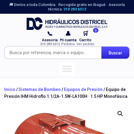
🚚 Envíos a toda Colombia · Recogida gratis en Ibagué · Asesoría
técnica:
310 283 6512
0
📞
👤
🛒
Asesoría
Mi cuenta
Carrito
310 283 6512
Pedidos
Ver pedido
Buscar
Inicio
/
Sistemas de Bombeo
/
Equipos de Presión
/ Equipo de
Presión IHM Hidroflo 1.1/2A-1.5W-LA100H · 1.5 HP Monofásica