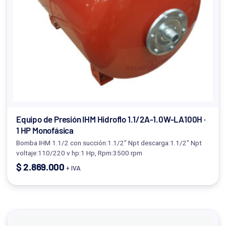
Equipo de Presión IHM Hidroflo 1.1/2A-1.0W-LA100H ·
1 HP Monofásica
Bomba IHM 1.1/2 con succión:1.1/2" Npt descarga:1.1/2" Npt
voltaje:110/220 v hp:1 Hp, Rpm:3500 rpm
$
2.869.000
+ IVA