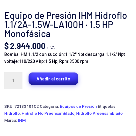
Equipo de Presión IHM Hidroflo
1.1/2A-1.5W-LA100H · 1.5 HP
Monofásica
$
2.944.000
+ IVA
Bomba IHM 1.1/2 con succión:1.1/2″ Npt descarga:1.1/2″ Npt
voltaje:110/220 v hp:1.5 Hp, Rpm:3500 rpm
Equipo
Añadir al carrito
de
Presión
IHM
Hidroflo
SKU:
72133101C2
Categoría:
Equipos de Presión
Etiquetas:
1.1/2A-
Hidroflo
,
Hidroflo No Preensamblado
,
Hidroflo Preensamblado
1.5W-
Marca:
IHM
LA100H
·