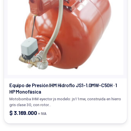
Equipo de Presión IHM Hidroflo JS1-1.0MW-C50H · 1
HP Monofásica
Motobomba IHM eyector js modelo: js11mw, construida en hierro
gris clase 30, con rotor…
$
3.169.000
+ IVA