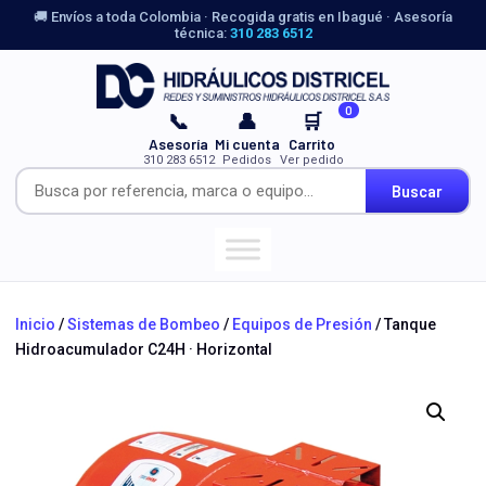
🚚 Envíos a toda Colombia · Recogida gratis en Ibagué · Asesoría
técnica:
310 283 6512
0
📞
👤
🛒
Asesoría
Mi cuenta
Carrito
310 283 6512
Pedidos
Ver pedido
Buscar
Inicio
/
Sistemas de Bombeo
/
Equipos de Presión
/ Tanque
Hidroacumulador C24H · Horizontal