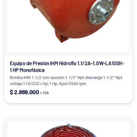
Equipo de Presión IHM Hidroflo 1.1/2A-1.0W-LA100H ·
1 HP Monofásica
Bomba IHM 1.1/2 con succión:1.1/2" Npt descarga:1.1/2" Npt
voltaje:110/220 v hp:1 Hp, Rpm:3500 rpm
$
2.869.000
+ IVA