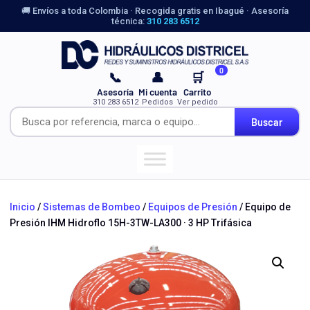
🚚 Envíos a toda Colombia · Recogida gratis en Ibagué · Asesoría
técnica:
310 283 6512
0
📞
👤
🛒
Asesoría
Mi cuenta
Carrito
310 283 6512
Pedidos
Ver pedido
Buscar
Inicio
/
Sistemas de Bombeo
/
Equipos de Presión
/ Equipo de
Presión IHM Hidroflo 15H-3TW-LA300 · 3 HP Trifásica