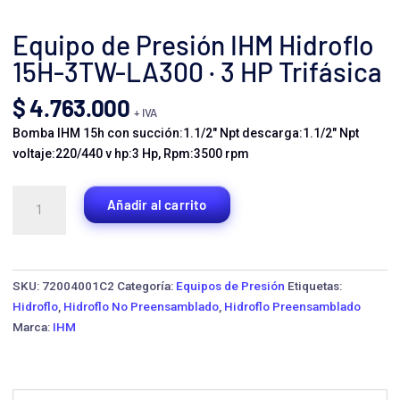
Equipo de Presión IHM Hidroflo
15H-3TW-LA300 · 3 HP Trifásica
$
4.763.000
+ IVA
Bomba IHM 15h con succión:1.1/2″ Npt descarga:1.1/2″ Npt
voltaje:220/440 v hp:3 Hp, Rpm:3500 rpm
Equipo
Añadir al carrito
de
Presión
IHM
Hidroflo
SKU:
72004001C2
Categoría:
Equipos de Presión
Etiquetas:
15H-
Hidroflo
,
Hidroflo No Preensamblado
,
Hidroflo Preensamblado
3TW-
Marca:
IHM
LA300
·
3
HP