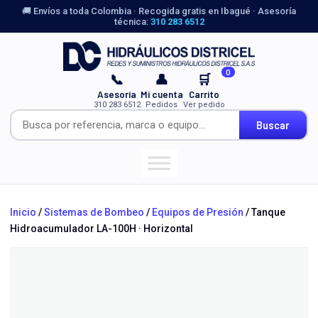
🚚 Envíos a toda Colombia · Recogida gratis en Ibagué · Asesoría
técnica:
310 283 6512
0
📞
👤
🛒
Asesoría
Mi cuenta
Carrito
310 283 6512
Pedidos
Ver pedido
Buscar
Inicio
/
Sistemas de Bombeo
/
Equipos de Presión
/ Tanque
Hidroacumulador LA-100H · Horizontal