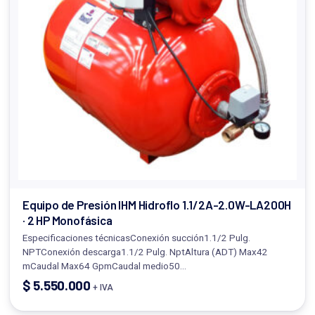
Equipo de Presión IHM Hidroflo 1.1/2A-2.0W-LA200H
· 2 HP Monofásica
Especificaciones técnicasConexión succión1.1/2 Pulg.
NPTConexión descarga1.1/2 Pulg. NptAltura (ADT) Max42
mCaudal Max64 GpmCaudal medio50…
$
5.550.000
+ IVA