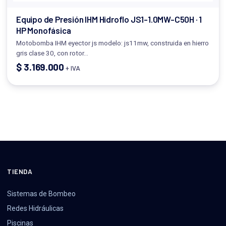
Equipo de Presión IHM Hidroflo JS1-1.0MW-C50H · 1
HP Monofásica
Motobomba IHM eyector js modelo: js11mw, construida en hierro
gris clase 30, con rotor…
$
3.169.000
+ IVA
TIENDA
Sistemas de Bombeo
Redes Hidráulicas
Piscinas