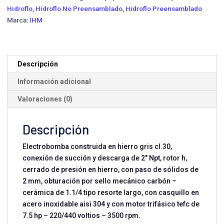
20H-
Hidroflo
,
Hidroflo No Preensamblado
,
Hidroflo Preensamblado
7.5TW-
Marca:
IHM
LA500
·
7.5
HP
Descripción
Trifásica
Información adicional
cantidad
Valoraciones (0)
Descripción
Electrobomba construida en hierro gris cl.30,
conexión de succión y descarga de 2" Npt, rotor h,
cerrado de presión en hierro, con paso de sólidos de
2 mm, obturación por sello mecánico carbón –
cerámica de 1.1/4 tipo resorte largo, con casquillo en
acero inoxidable aisi 304 y con motor trifásico tefc de
7.5 hp – 220/440 voltios – 3500 rpm.