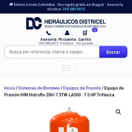
🚚 Envíos a toda Colombia · Recogida gratis en Ibagué · Asesoría
técnica:
310 283 6512
0
📞
👤
🛒
Asesoría
Mi cuenta
Carrito
310 283 6512
Pedidos
Ver pedido
Buscar
Inicio
/
Sistemas de Bombeo
/
Equipos de Presión
/ Equipo de
Presión IHM Hidroflo 20H-7.5TW-LA500 · 7.5 HP Trifásica