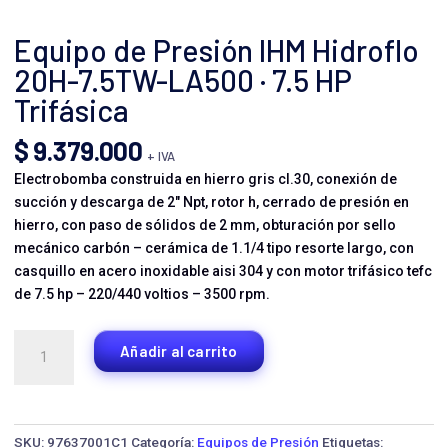
Equipo de Presión IHM Hidroflo
20H-7.5TW-LA500 · 7.5 HP
Trifásica
$
9.379.000
+ IVA
Electrobomba construida en hierro gris cl.30, conexión de
succión y descarga de 2″ Npt, rotor h, cerrado de presión en
hierro, con paso de sólidos de 2 mm, obturación por sello
mecánico carbón – cerámica de 1.1/4 tipo resorte largo, con
casquillo en acero inoxidable aisi 304 y con motor trifásico tefc
de 7.5 hp – 220/440 voltios – 3500 rpm.
Equipo
Añadir al carrito
de
Presión
IHM
Hidroflo
SKU:
97637001C1
Categoría:
Equipos de Presión
Etiquetas: