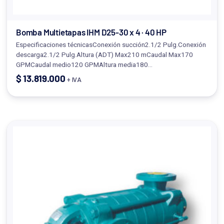
Bomba Multietapas IHM D25-30 x 4 · 40 HP
Especificaciones técnicasConexión succión2.1/2 Pulg.Conexión
descarga2.1/2 Pulg.Altura (ADT) Max210 mCaudal Max170
GPMCaudal medio120 GPMAltura media180…
$
13.819.000
+ IVA