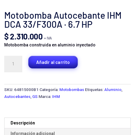
Motobomba Autocebante IHM
DCA 33/F300A · 6.7 HP
$
2.310.000
+ IVA
Motobomba construida en aluminio inyectado
Motobomba
Añadir al carrito
Autocebante
IHM
DCA
33/F300A
SKU:
64815000B1
Categoría:
Motobombas
Etiquetas:
Aluminio
,
·
Autocebantes
,
GS
Marca:
IHM
6.7
HP
cantidad
Descripción
Información adicional