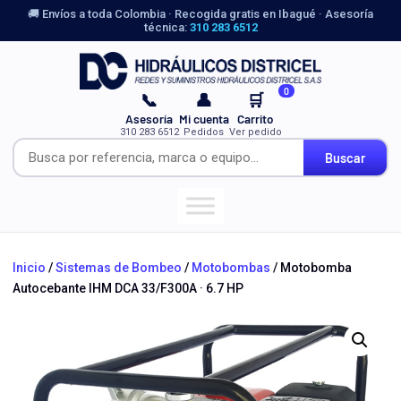
🚚 Envíos a toda Colombia · Recogida gratis en Ibagué · Asesoría
técnica:
310 283 6512
0
📞
👤
🛒
Asesoría
Mi cuenta
Carrito
310 283 6512
Pedidos
Ver pedido
Buscar
Inicio
/
Sistemas de Bombeo
/
Motobombas
/ Motobomba
Autocebante IHM DCA 33/F300A · 6.7 HP