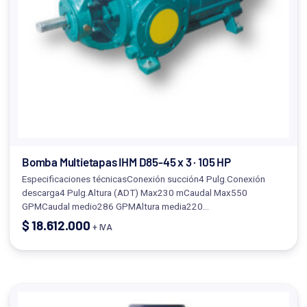
Bomba Multietapas IHM D85-45 x 3 · 105 HP
Especificaciones técnicasConexión succión4 Pulg.Conexión
descarga4 Pulg.Altura (ADT) Max230 mCaudal Max550
GPMCaudal medio286 GPMAltura media220…
$
18.612.000
+ IVA