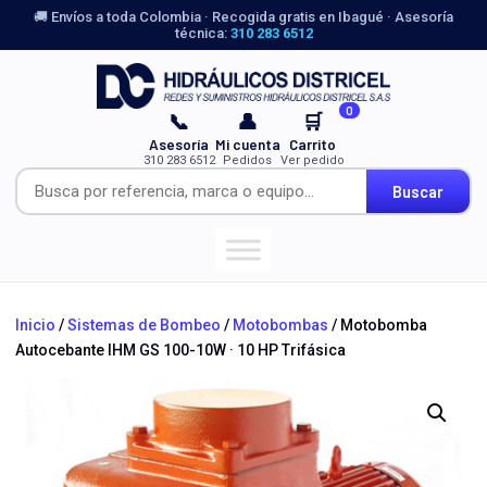
🚚 Envíos a toda Colombia · Recogida gratis en Ibagué · Asesoría
técnica:
310 283 6512
0
📞
👤
🛒
Asesoría
Mi cuenta
Carrito
310 283 6512
Pedidos
Ver pedido
Buscar
Inicio
/
Sistemas de Bombeo
/
Motobombas
/ Motobomba
Autocebante IHM GS 100-10W · 10 HP Trifásica