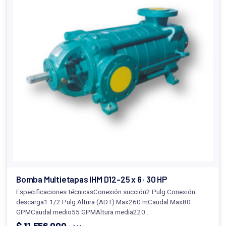
Bomba Multietapas IHM D12-25 x 6 · 30 HP
Especificaciones técnicasConexión succión2 Pulg.Conexión
descarga1.1/2 Pulg.Altura (ADT) Max260 mCaudal Max80
GPMCaudal medio55 GPMAltura media220…
$
11.556.000