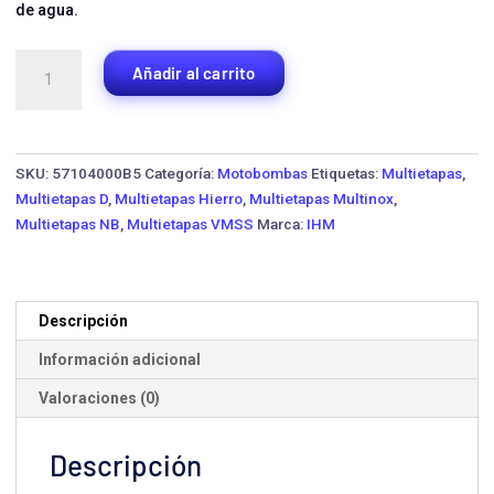
de agua.
Bomba
Añadir al carrito
Multietapas
IHM
VMSS2-
110
SKU:
57104000B5
Categoría:
Motobombas
Etiquetas:
Multietapas
,
·
Multietapas D
,
Multietapas Hierro
,
Multietapas Multinox
,
3.0
Multietapas NB
,
Multietapas VMSS
Marca:
IHM
HP
Trifásica
cantidad
Descripción
Información adicional
Valoraciones (0)
Descripción