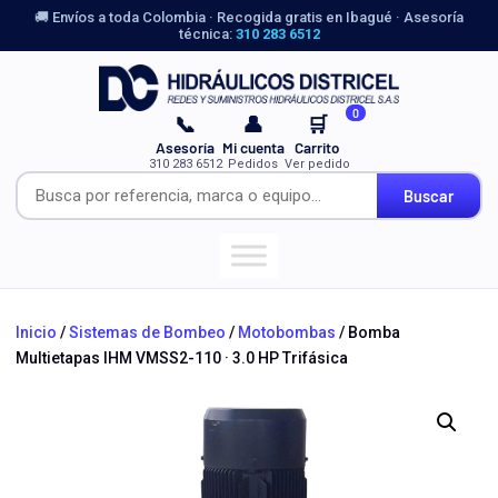
🚚 Envíos a toda Colombia · Recogida gratis en Ibagué · Asesoría
técnica:
310 283 6512
0
📞
👤
🛒
Asesoría
Mi cuenta
Carrito
310 283 6512
Pedidos
Ver pedido
Buscar
Inicio
/
Sistemas de Bombeo
/
Motobombas
/ Bomba
Multietapas IHM VMSS2-110 · 3.0 HP Trifásica