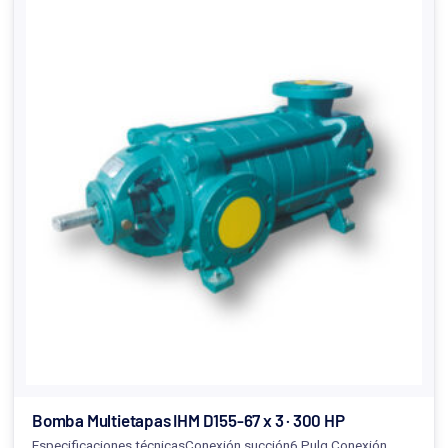
Bomba Multietapas IHM D155-67 x 3 · 300 HP
Especificaciones técnicasConexión succión6 Pulg.Conexión