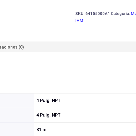
GS
100
SKU:
64155000A1
Categoría:
Mo
/188F
IHM
·
13
HP
cantidad
raciones (0)
4 Pulg. NPT
4 Pulg. NPT
31 m