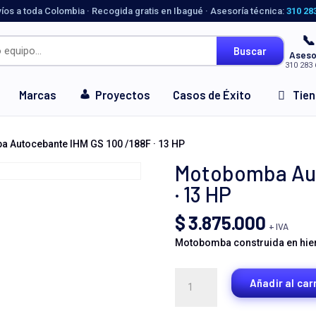
víos a toda Colombia · Recogida gratis en Ibagué · Asesoría técnica:
310 28
📞
Buscar
Aseso
310 283 
Marcas
Proyectos
Casos de Éxito
Tie
 Autocebante IHM GS 100 /188F · 13 HP
Motobomba Aut
· 13 HP
$
3.875.000
+ IVA
Motobomba construida en hierr
Motobomba
Añadir al car
Autocebante
IHM