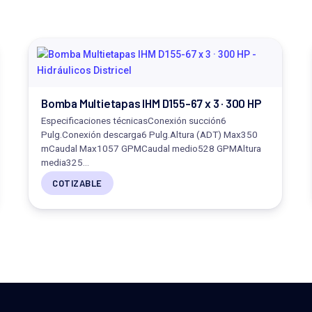
Bomba Multietapas IHM D155-67 x 3 · 300 HP
Especificaciones técnicasConexión succión6
Pulg.Conexión descarga6 Pulg.Altura (ADT) Max350
mCaudal Max1057 GPMCaudal medio528 GPMAltura
media325…
COTIZABLE