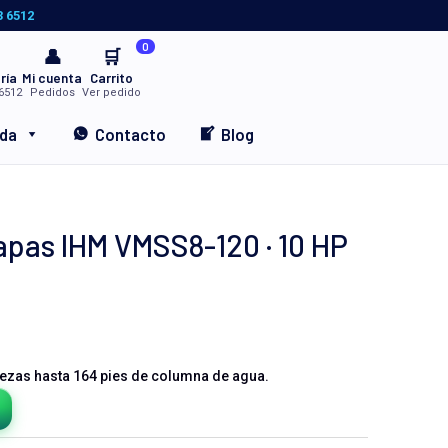
3 6512
0
👤
🛒
ría
Mi cuenta
Carrito
6512
Pedidos
Ver pedido
nda
Contacto
Blog
pas IHM VMSS8-120 · 10 HP
ezas hasta 164 pies de columna de agua.