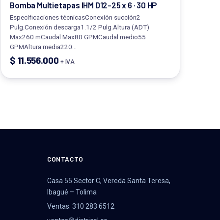
Bomba Multietapas IHM D12-25 x 6 · 30 HP
Especificaciones técnicasConexión succión2
Pulg.Conexión descarga1.1/2 Pulg.Altura (ADT)
Max260 mCaudal Max80 GPMCaudal medio55
GPMAltura media220…
$
11.556.000
+ IVA
CONTACTO
Casa 55 Sector C, Vereda Santa Teresa,
Ibagué – Tolima
Ventas: 310 283 6512