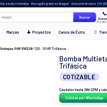
víos a toda Colombia · Recogida gratis en Ibagué · Asesoría técnica:
310 28
📞
Buscar
Aseso
310 283 
Marcas
Proyectos
Casos de Éxito
Tie
tietapas IHM VMSS8-120 · 10 HP Trifásica
Bomba Multieta
Trifásica
COTIZABLE
Caudales hasta 286 GPM y cab
Cotizar por WhatsApp