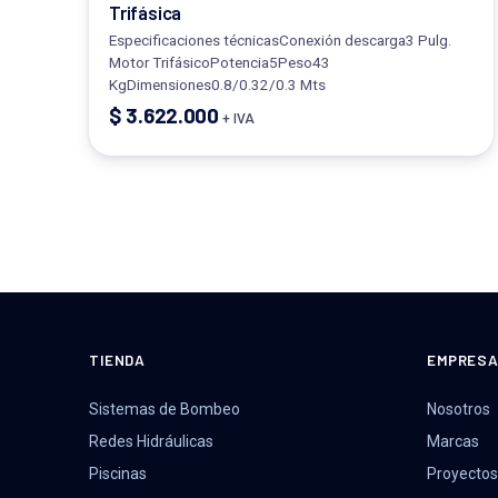
Trifásica
Especificaciones técnicasConexión descarga3 Pulg.
Motor TrifásicoPotencia5Peso43
KgDimensiones0.8/0.32/0.3 Mts
$
3.622.000
+ IVA
TIENDA
EMPRES
Sistemas de Bombeo
Nosotros
Redes Hidráulicas
Marcas
Piscinas
Proyectos