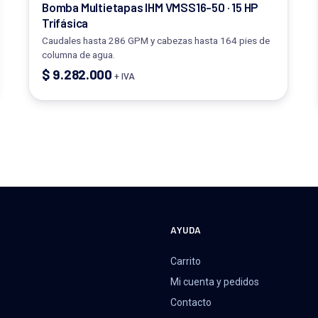
Bomba Multietapas IHM VMSS16-50 · 15 HP
Trifásica
Caudales hasta 286 GPM y cabezas hasta 164 pies de
columna de agua.
$
9.282.000
+ IVA
A
AYUDA
Carrito
Mi cuenta y pedidos
Contacto