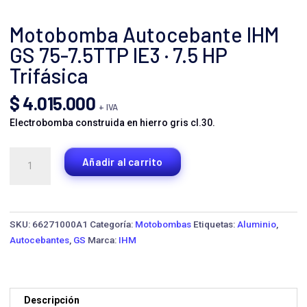
Motobomba Autocebante IHM
GS 75-7.5TTP IE3 · 7.5 HP
Trifásica
$
4.015.000
+ IVA
Electrobomba construida en hierro gris cl.30.
Motobomba
Añadir al carrito
Autocebante
IHM
GS
75-
SKU:
66271000A1
Categoría:
Motobombas
Etiquetas:
Aluminio
,
7.5TTP
Autocebantes
,
GS
Marca:
IHM
IE3
·
7.5
HP
Descripción