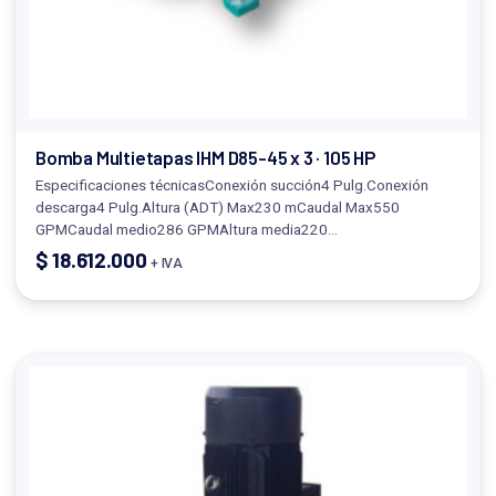
Bomba Multietapas IHM D85-45 x 3 · 105 HP
Especificaciones técnicasConexión succión4 Pulg.Conexión
descarga4 Pulg.Altura (ADT) Max230 mCaudal Max550
GPMCaudal medio286 GPMAltura media220…
$
18.612.000
+ IVA