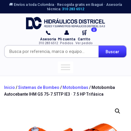
🚚 Envíos a toda Colombia · Recogida gratis en Ibagué · Asesoría
técnica:
310 283 6512
0
📞
👤
🛒
Asesoría
Mi cuenta
Carrito
310 283 6512
Pedidos
Ver pedido
Buscar
Inicio
/
Sistemas de Bombeo
/
Motobombas
/ Motobomba
Autocebante IHM GS 75-7.5TTP IE3 · 7.5 HP Trifásica