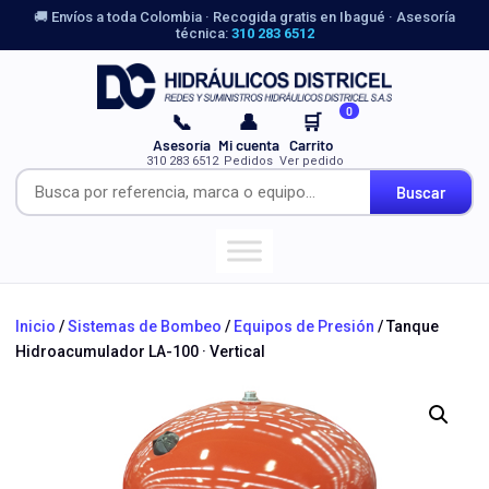
🚚 Envíos a toda Colombia · Recogida gratis en Ibagué · Asesoría
técnica:
310 283 6512
0
📞
👤
🛒
Asesoría
Mi cuenta
Carrito
310 283 6512
Pedidos
Ver pedido
Buscar
Inicio
/
Sistemas de Bombeo
/
Equipos de Presión
/ Tanque
Hidroacumulador LA-100 · Vertical