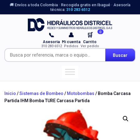
🚚 Envíos a toda Colombia · Recogida gratis en Ibagué · Asesoría
técnica:
310 283 6512
0
📞
👤
🛒
Asesoría
Mi cuenta
Carrito
310 283 6512
Pedidos
Ver pedido
Buscar
Inicio
/
Sistemas de Bombeo
/
Motobombas
/ Bomba Carcasa
Partida IHM Bomba TURE Carcasa Partida