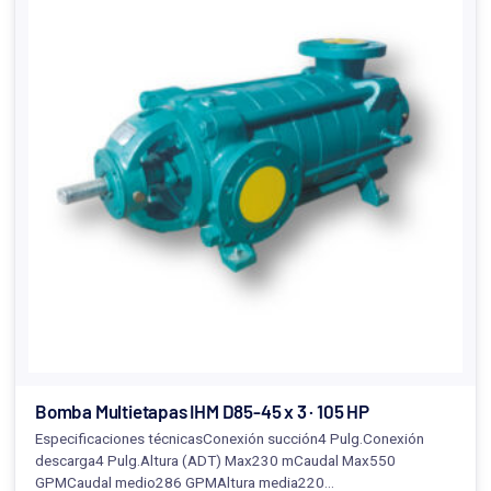
Bomba Multietapas IHM D85-45 x 3 · 105 HP
Especificaciones técnicasConexión succión4 Pulg.Conexión
descarga4 Pulg.Altura (ADT) Max230 mCaudal Max550
GPMCaudal medio286 GPMAltura media220…