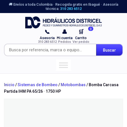
🚚 Envíos a toda Colombia · Recogida gratis en Ibagué · Asesoría
técnica:
310 283 6512
0
📞
👤
🛒
Asesoría
Mi cuenta
Carrito
310 283 6512
Pedidos
Ver pedido
Buscar
Inicio
/
Sistemas de Bombeo
/
Motobombas
/ Bomba Carcasa
Partida IHM PA 65/26 · 1750 HP