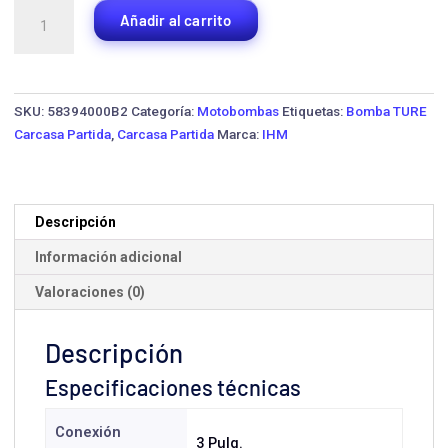
Bomba
Añadir al carrito
Carcasa
Partida
IHM
PA
SKU:
58394000B2
Categoría:
Motobombas
Etiquetas:
Bomba TURE
65/26
Carcasa Partida
,
Carcasa Partida
Marca:
IHM
·
1750
HP
cantidad
Descripción
Información adicional
Valoraciones (0)
Descripción
Especificaciones técnicas
Conexión
3 Pulg.