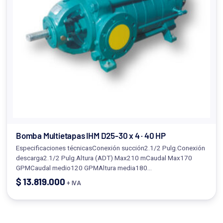
Bomba Multietapas IHM D25-30 x 4 · 40 HP
Especificaciones técnicasConexión succión2.1/2 Pulg.Conexión
descarga2.1/2 Pulg.Altura (ADT) Max210 mCaudal Max170
GPMCaudal medio120 GPMAltura media180…
$
13.819.000
+ IVA