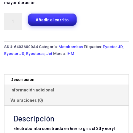
mayor duración.
Bomba
Añadir al carrito
Eyectora
IHM
JS2-
2MW
SKU:
64036000A4
Categoría:
Motobombas
Etiquetas:
Eyector JD
,
·
Eyector JS
,
Eyectoras
,
Jet
Marca:
IHM
2
HP
Monofásica
cantidad
Descripción
Información adicional
Valoraciones (0)
Descripción
Electrobomba construida en hierro gris cl 30 y noryl