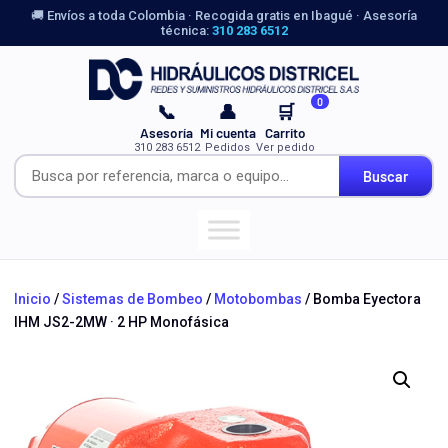
🚚 Envíos a toda Colombia · Recogida gratis en Ibagué · Asesoría
técnica:
310 283 6512
0
📞
👤
🛒
Asesoría
Mi cuenta
Carrito
310 283 6512
Pedidos
Ver pedido
Buscar
Inicio
/
Sistemas de Bombeo
/
Motobombas
/ Bomba Eyectora
IHM JS2-2MW · 2 HP Monofásica