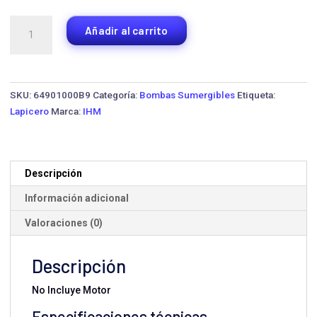
Bomba
Añadir al carrito
Lapicero
para
Pozo
Profundo
SKU:
64901000B9
Categoría:
Bombas Sumergibles
Etiqueta:
IHM
Lapicero
Marca:
IHM
S4S-
16-
05
·
Descripción
1/2
Información adicional
HP
cantidad
Valoraciones (0)
Descripción
No Incluye Motor
Especificaciones técnicas