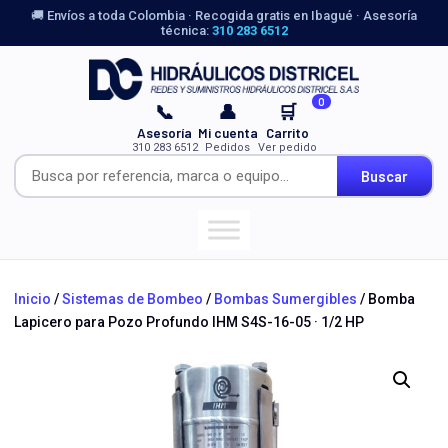
🚚 Envíos a toda Colombia · Recogida gratis en Ibagué · Asesoría
técnica:
310 283 6512
0
📞
👤
🛒
Asesoría
Mi cuenta
Carrito
310 283 6512
Pedidos
Ver pedido
Buscar
Inicio
/
Sistemas de Bombeo
/
Bombas Sumergibles
/ Bomba
Lapicero para Pozo Profundo IHM S4S-16-05 · 1/2 HP