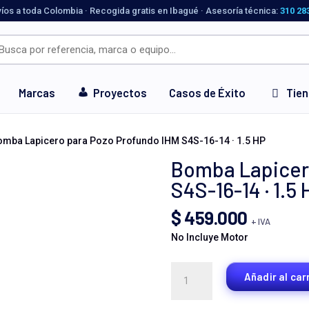
víos a toda Colombia · Recogida gratis en Ibagué · Asesoría técnica:
310 28
Marcas
Proyectos
Casos de Éxito
Tie
omba Lapicero para Pozo Profundo IHM S4S-16-14 · 1.5 HP
Bomba Lapicer
S4S-16-14 · 1.5 
$
459.000
+ IVA
No Incluye Motor
Bomba
Añadir al car
Lapicero
para