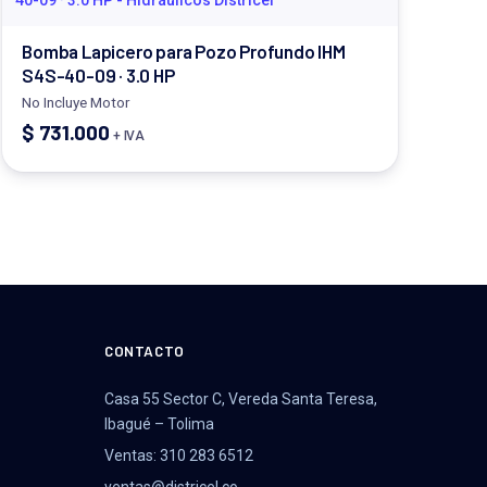
Bomba Lapicero para Pozo Profundo IHM
S4S-40-09 · 3.0 HP
No Incluye Motor
$
731.000
+ IVA
CONTACTO
Casa 55 Sector C, Vereda Santa Teresa,
Ibagué – Tolima
Ventas: 310 283 6512
ventas@districel.co