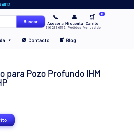
3 6512
0
📞
👤
🛒
Buscar
Asesoría
Mi cuenta
Carrito
310 283 6512
Pedidos
Ver pedido
nda
Contacto
Blog
o para Pozo Profundo IHM
HP
rito