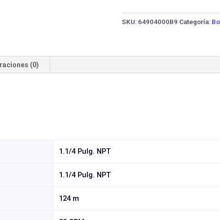
Pozo
Profundo
SKU:
64904000B9
Categoría:
Bo
IHM
S4S-
16-
14
raciones (0)
·
1.5
HP
cantidad
1.1/4 Pulg. NPT
1.1/4 Pulg. NPT
124 m