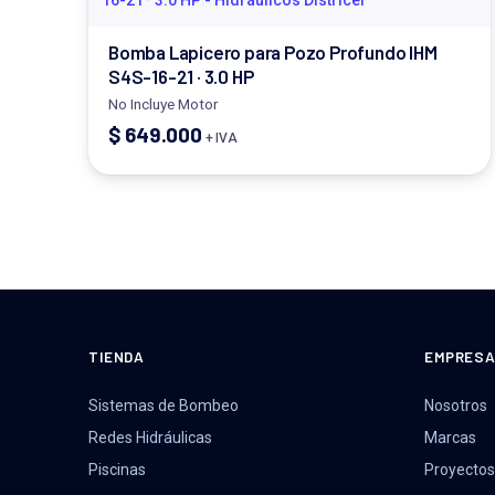
Bomba Lapicero para Pozo Profundo IHM
S4S-16-21 · 3.0 HP
No Incluye Motor
$
649.000
+ IVA
TIENDA
EMPRES
Sistemas de Bombeo
Nosotros
Redes Hidráulicas
Marcas
Piscinas
Proyectos