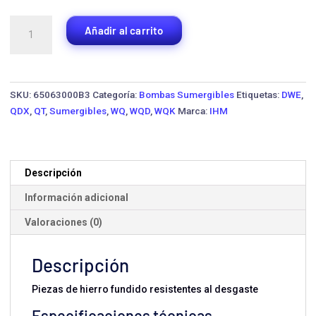
Bomba
Añadir al carrito
Sumergible
IHM
WQ100-
10-
SKU:
65063000B3
Categoría:
Bombas Sumergibles
Etiquetas:
DWE
,
7.5A
QDX
,
QT
,
Sumergibles
,
WQ
,
WQD
,
WQK
Marca:
IHM
·
10
HP
Trifásica
Descripción
cantidad
Información adicional
Valoraciones (0)
Descripción
Piezas de hierro fundido resistentes al desgaste
Especificaciones técnicas