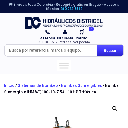
🚚 Envíos a toda Colombia · Recogida gratis en Ibagué · Asesoría
técnica:
310 283 6512
0
📞
👤
🛒
Asesoría
Mi cuenta
Carrito
310 283 6512
Pedidos
Ver pedido
Buscar
Inicio
/
Sistemas de Bombeo
/
Bombas Sumergibles
/ Bomba
Sumergible IHM WQ100-10-7.5A · 10 HP Trifásica