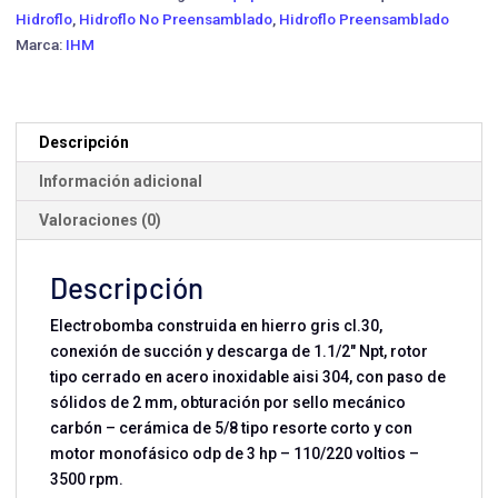
15H-
Hidroflo
,
Hidroflo No Preensamblado
,
Hidroflo Preensamblado
3MW-
Marca:
IHM
LA200H
·
3
HP
Descripción
Monofásica
Información adicional
cantidad
Valoraciones (0)
Descripción
Electrobomba construida en hierro gris cl.30,
conexión de succión y descarga de 1.1/2" Npt, rotor
tipo cerrado en acero inoxidable aisi 304, con paso de
sólidos de 2 mm, obturación por sello mecánico
carbón – cerámica de 5/8 tipo resorte corto y con
motor monofásico odp de 3 hp – 110/220 voltios –
3500 rpm.