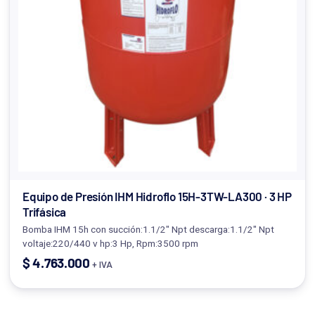
Equipo de Presión IHM Hidroflo 15H-3TW-LA300 · 3 HP
Trifásica
Bomba IHM 15h con succión:1.1/2" Npt descarga:1.1/2" Npt
voltaje:220/440 v hp:3 Hp, Rpm:3500 rpm
$
4.763.000
+ IVA