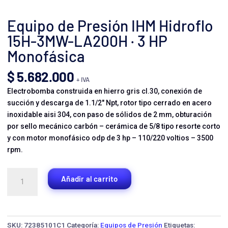
Equipo de Presión IHM Hidroflo
15H-3MW-LA200H · 3 HP
Monofásica
$
5.682.000
+ IVA
Electrobomba construida en hierro gris cl.30, conexión de
succión y descarga de 1.1/2″ Npt, rotor tipo cerrado en acero
inoxidable aisi 304, con paso de sólidos de 2 mm, obturación
por sello mecánico carbón – cerámica de 5/8 tipo resorte corto
y con motor monofásico odp de 3 hp – 110/220 voltios – 3500
rpm.
Equipo
Añadir al carrito
de
Presión
IHM
Hidroflo
SKU:
72385101C1
Categoría:
Equipos de Presión
Etiquetas: