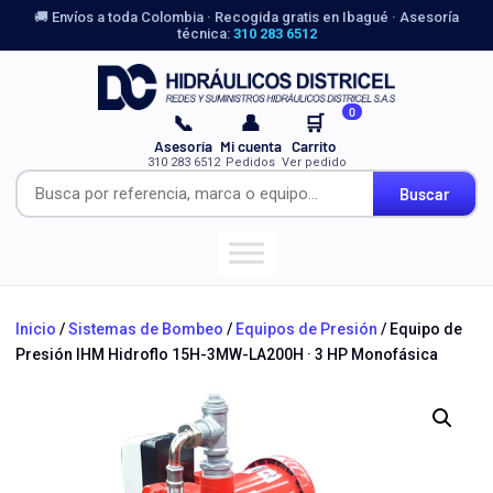
🚚 Envíos a toda Colombia · Recogida gratis en Ibagué · Asesoría
técnica:
310 283 6512
0
📞
👤
🛒
Asesoría
Mi cuenta
Carrito
310 283 6512
Pedidos
Ver pedido
Buscar
Inicio
/
Sistemas de Bombeo
/
Equipos de Presión
/ Equipo de
Presión IHM Hidroflo 15H-3MW-LA200H · 3 HP Monofásica