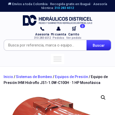
🚚 Envíos a toda Colombia · Recogida gratis en Ibagué · Asesoría
técnica:
310 283 6512
0
📞
👤
🛒
Asesoría
Mi cuenta
Carrito
310 283 6512
Pedidos
Ver pedido
Buscar
Inicio
/
Sistemas de Bombeo
/
Equipos de Presión
/ Equipo de
Presión IHM Hidroflo JS1-1.0W-C100H · 1 HP Monofásica