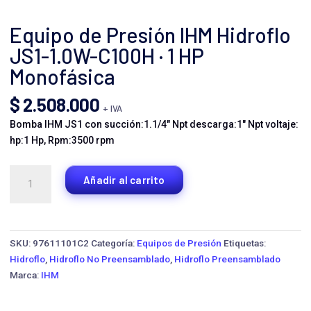
Equipo de Presión IHM Hidroflo
JS1-1.0W-C100H · 1 HP
Monofásica
$
2.508.000
+ IVA
Bomba IHM JS1 con succión:1.1/4″ Npt descarga:1″ Npt voltaje:
hp:1 Hp, Rpm:3500 rpm
Equipo
Añadir al carrito
de
Presión
IHM
Hidroflo
SKU:
97611101C2
Categoría:
Equipos de Presión
Etiquetas:
JS1-
Hidroflo
,
Hidroflo No Preensamblado
,
Hidroflo Preensamblado
1.0W-
Marca:
IHM
C100H
·