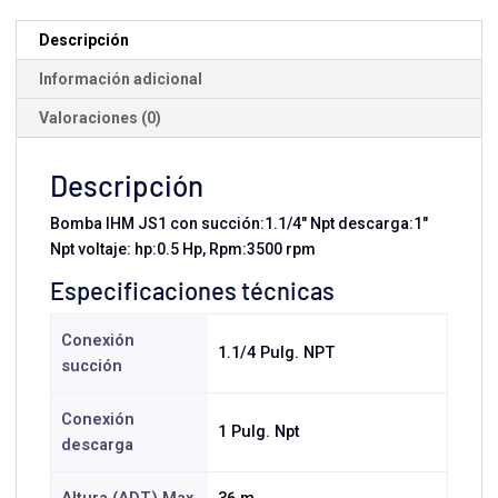
0.5
HP
Descripción
Monofásica
Información adicional
cantidad
Valoraciones (0)
Descripción
Bomba IHM JS1 con succión:1.1/4" Npt descarga:1"
Npt voltaje: hp:0.5 Hp, Rpm:3500 rpm
Especificaciones técnicas
Conexión
1.1/4 Pulg. NPT
succión
Conexión
1 Pulg. Npt
descarga