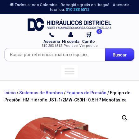
🚚 Envíos a toda Colombia · Recogida gratis en Ibagué · Asesoría
técnica:
310 283 6512
0
📞
👤
🛒
Asesoría
Mi cuenta
Carrito
310 283 6512
Pedidos
Ver pedido
Buscar
Inicio
/
Sistemas de Bombeo
/
Equipos de Presión
/ Equipo de
Presión IHM Hidroflo JS1-1/2MW-C50H · 0.5 HP Monofásica