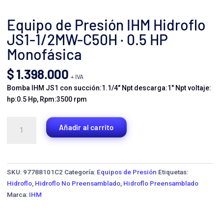
Equipo de Presión IHM Hidroflo
JS1-1/2MW-C50H · 0.5 HP
Monofásica
$
1.398.000
+ IVA
Bomba IHM JS1 con succión:1.1/4″ Npt descarga:1″ Npt voltaje:
hp:0.5 Hp, Rpm:3500 rpm
Equipo
Añadir al carrito
de
Presión
IHM
Hidroflo
SKU:
97788101C2
Categoría:
Equipos de Presión
Etiquetas:
JS1-
Hidroflo
,
Hidroflo No Preensamblado
,
Hidroflo Preensamblado
1/2MW-
Marca:
IHM
C50H
·