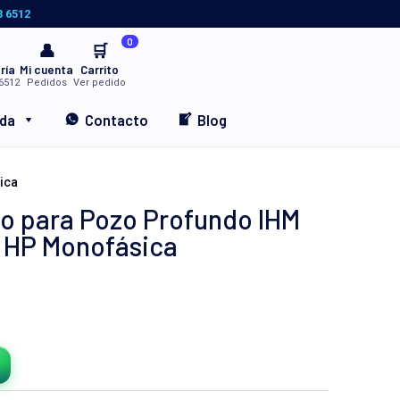
3 6512
0
👤
🛒
ría
Mi cuenta
Carrito
6512
Pedidos
Ver pedido
nda
Contacto
Blog
ica
o para Pozo Profundo IHM
4 HP Monofásica