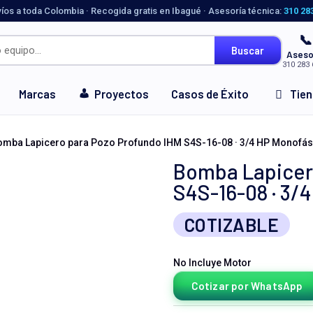
víos a toda Colombia · Recogida gratis en Ibagué · Asesoría técnica:
310 28
📞
Buscar
Aseso
310 283 
Marcas
Proyectos
Casos de Éxito
Tie
omba Lapicero para Pozo Profundo IHM S4S-16-08 · 3/4 HP Monofás
Bomba Lapicer
S4S-16-08 · 3/
COTIZABLE
No Incluye Motor
Cotizar por WhatsApp