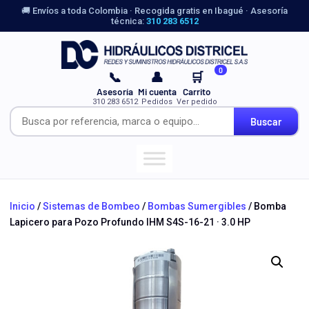
🚚 Envíos a toda Colombia · Recogida gratis en Ibagué · Asesoría
técnica:
310 283 6512
0
📞
👤
🛒
Asesoría
Mi cuenta
Carrito
310 283 6512
Pedidos
Ver pedido
Buscar
Inicio
/
Sistemas de Bombeo
/
Bombas Sumergibles
/ Bomba
Lapicero para Pozo Profundo IHM S4S-16-21 · 3.0 HP