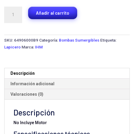
Bomba
Añadir al carrito
Lapicero
para
Pozo
Profundo
SKU:
64906000B9
Categoría:
Bombas Sumergibles
Etiqueta:
IHM
Lapicero
Marca:
IHM
S4S-
16-
21
·
Descripción
3.0
Información adicional
HP
cantidad
Valoraciones (0)
Descripción
No Incluye Motor
Especificaciones técnicas