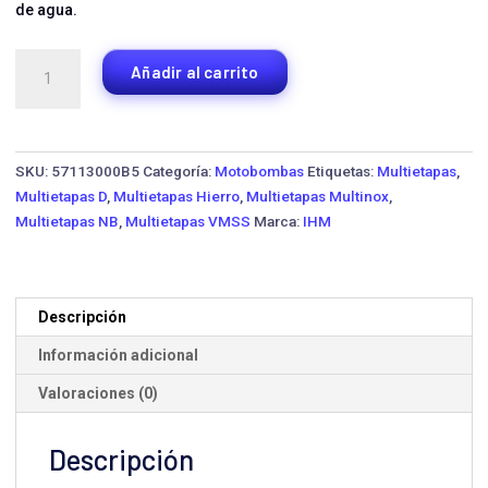
de agua.
Bomba
Añadir al carrito
Multietapas
IHM
VMSS16-
80
SKU:
57113000B5
Categoría:
Motobombas
Etiquetas:
Multietapas
,
·
Multietapas D
,
Multietapas Hierro
,
Multietapas Multinox
,
20
Multietapas NB
,
Multietapas VMSS
Marca:
IHM
HP
Trifásica
cantidad
Descripción
Información adicional
Valoraciones (0)
Descripción