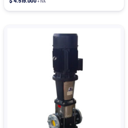
$
4.519.000
+ IVA