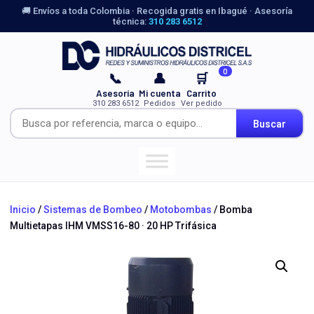
🚚 Envíos a toda Colombia · Recogida gratis en Ibagué · Asesoría
técnica:
310 283 6512
0
📞
👤
🛒
Asesoría
Mi cuenta
Carrito
310 283 6512
Pedidos
Ver pedido
Buscar
Inicio
/
Sistemas de Bombeo
/
Motobombas
/ Bomba
Multietapas IHM VMSS16-80 · 20 HP Trifásica