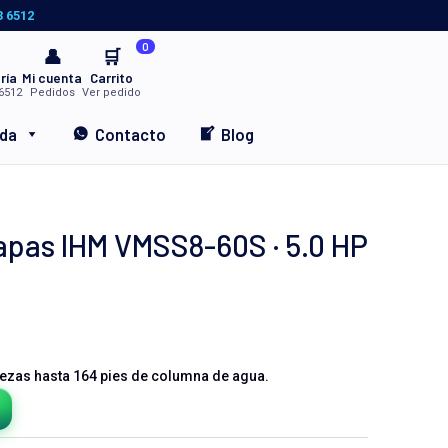
3 6512
0
👤
🛒
ría
Mi cuenta
Carrito
6512
Pedidos
Ver pedido
nda
Contacto
Blog
pas IHM VMSS8-60S · 5.0 HP
ezas hasta 164 pies de columna de agua.