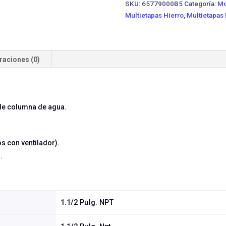
SKU:
65779000B5
Categoría:
Mo
Multietapas Hierro
,
Multietapas
raciones (0)
de columna de agua.
s con ventilador).
.
1.1/2 Pulg. NPT