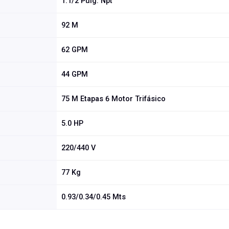
1.1/2 Pulg. Npt
92 M
62 GPM
44 GPM
75 M Etapas 6 Motor Trifásico
5.0 HP
220/440 V
77 Kg
0.93/0.34/0.45 Mts