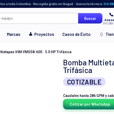
víos a toda Colombia · Recogida gratis en Ibagué · Asesoría técnica:
310 28
📞
Buscar
Aseso
310 283 
Marcas
Proyectos
Casos de Éxito
Tie
tietapas IHM VMSS8-60S · 5.0 HP Trifásica
Bomba Multieta
Trifásica
COTIZABLE
Caudales hasta 286 GPM y cab
Cotizar por WhatsApp