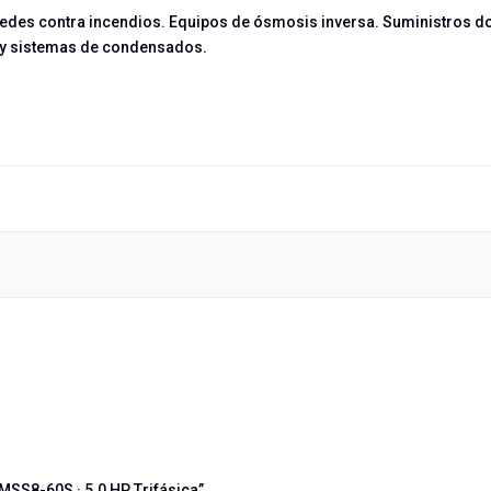
edes contra incendios. Equipos de ósmosis inversa. Suministros d
s y sistemas de condensados.
MSS8-60S · 5.0 HP Trifásica”