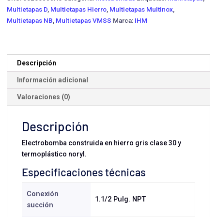
V-
Multietapas D
,
Multietapas Hierro
,
Multietapas Multinox
,
6.0TTP
Multietapas NB
,
Multietapas VMSS
Marca:
IHM
IE3
·
6
HP
Descripción
Trifásica
Información adicional
cantidad
Valoraciones (0)
Descripción
Electrobomba construida en hierro gris clase 30 y
termoplástico noryl.
Especificaciones técnicas
Conexión
1.1/2 Pulg. NPT
succión