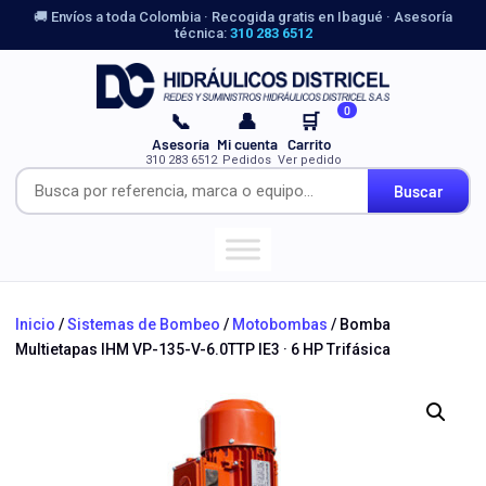
🚚 Envíos a toda Colombia · Recogida gratis en Ibagué · Asesoría
técnica:
310 283 6512
0
📞
👤
🛒
Asesoría
Mi cuenta
Carrito
310 283 6512
Pedidos
Ver pedido
Buscar
Inicio
/
Sistemas de Bombeo
/
Motobombas
/ Bomba
Multietapas IHM VP-135-V-6.0TTP IE3 · 6 HP Trifásica