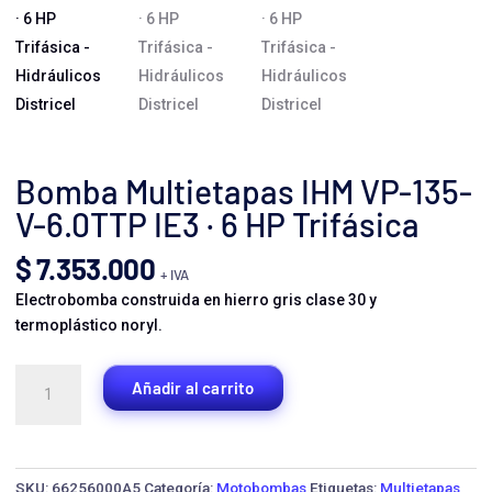
Bomba Multietapas IHM VP-135-
V-6.0TTP IE3 · 6 HP Trifásica
$
7.353.000
+ IVA
Electrobomba construida en hierro gris clase 30 y
termoplástico noryl.
Bomba
Añadir al carrito
Multietapas
IHM
VP-
135-
SKU:
66256000A5
Categoría:
Motobombas
Etiquetas:
Multietapas
,