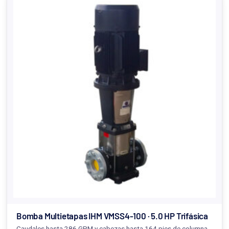
Bomba Multietapas IHM VMSS4-100 · 5.0 HP Trifásica
Caudales hasta 286 GPM y cabezas hasta 164 pies de columna