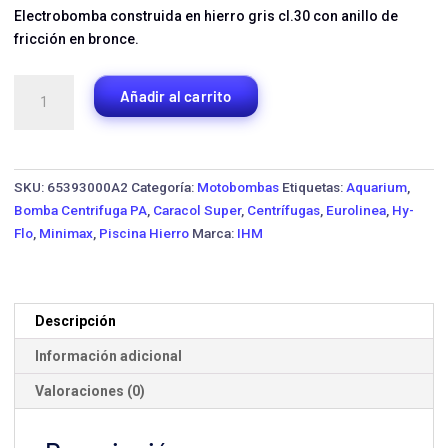
Electrobomba construida en hierro gris cl.30 con anillo de
fricción en bronce.
Motobomba
Añadir al carrito
Centrífuga
IHM
10X40-
100TW-
SKU:
65393000A2
Categoría:
Motobombas
Etiquetas:
Aquarium
,
1750-
Bomba Centrifuga PA
,
Caracol Super
,
Centrífugas
,
Eurolinea
,
Hy-
IE3
Flo
,
Minimax
,
Piscina Hierro
Marca:
IHM
·
100
HP
Trifásica
Descripción
cantidad
Información adicional
Valoraciones (0)