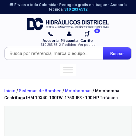
🚚 Envíos a toda Colombia · Recogida gratis en Ibagué · Asesoría
técnica:
310 283 6512
0
📞
👤
🛒
Asesoría
Mi cuenta
Carrito
310 283 6512
Pedidos
Ver pedido
Buscar
Inicio
/
Sistemas de Bombeo
/
Motobombas
/ Motobomba
Centrífuga IHM 10X40-100TW-1750-IE3 · 100 HP Trifásica