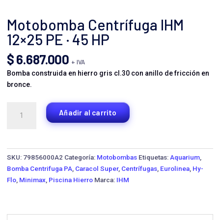
Motobomba Centrífuga IHM
12×25 PE · 45 HP
$
6.687.000
+ IVA
Bomba construida en hierro gris cl.30 con anillo de fricción en
bronce.
Motobomba
Añadir al carrito
Centrífuga
IHM
12x25
PE
SKU:
79856000A2
Categoría:
Motobombas
Etiquetas:
Aquarium
,
·
Bomba Centrifuga PA
,
Caracol Super
,
Centrífugas
,
Eurolinea
,
Hy-
45
Flo
,
Minimax
,
Piscina Hierro
Marca:
IHM
HP
cantidad