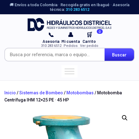
🚚 Envíos a toda Colombia · Recogida gratis en Ibagué · Asesoría
técnica:
310 283 6512
0
📞
👤
🛒
Asesoría
Mi cuenta
Carrito
310 283 6512
Pedidos
Ver pedido
Buscar
Inicio
/
Sistemas de Bombeo
/
Motobombas
/ Motobomba
Centrífuga IHM 12×25 PE · 45 HP