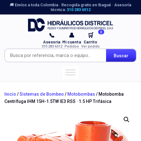
🚚 Envíos a toda Colombia · Recogida gratis en Ibagué · Asesoría
técnica:
310 283 6512
0
📞
👤
🛒
Asesoría
Mi cuenta
Carrito
310 283 6512
Pedidos
Ver pedido
Buscar
Inicio
/
Sistemas de Bombeo
/
Motobombas
/ Motobomba
Centrífuga IHM 15H-1.5TW IE3 RSS · 1.5 HP Trifásica