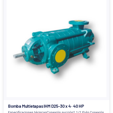
Bomba Multietapas IHM D25-30 x 4 · 40 HP
Especificaciones técnicasConexión succión2.1/2 Pulg.Conexión