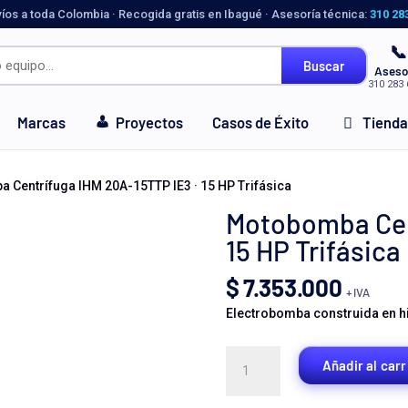
víos a toda Colombia · Recogida gratis en Ibagué · Asesoría técnica:
310 28
📞
Buscar
Aseso
310 283 
Marcas
Proyectos
Casos de Éxito
Tienda
 Centrífuga IHM 20A-15TTP IE3 · 15 HP Trifásica
Motobomba Cent
15 HP Trifásica
$
7.353.000
+ IVA
Electrobomba construida en hie
Motobomba
Añadir al carr
Centrífuga
IHM