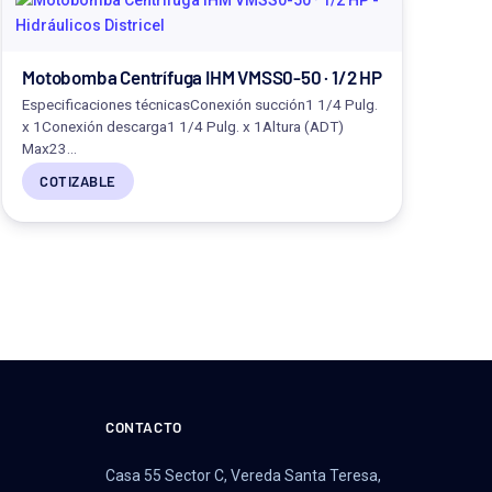
Motobomba Centrífuga IHM VMSS0-50 · 1/2 HP
Especificaciones técnicasConexión succión1 1/4 Pulg.
x 1Conexión descarga1 1/4 Pulg. x 1Altura (ADT)
Max23…
COTIZABLE
CONTACTO
Casa 55 Sector C, Vereda Santa Teresa,