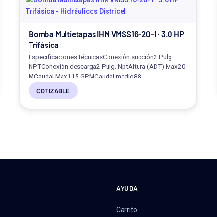
Bomba Multietapas IHM VMSS16-20-1 · 3.0 HP
Trifásica
Especificaciones técnicasConexión succión2 Pulg.
NPTConexión descarga2 Pulg. NptAltura (ADT) Max20
MCaudal Max115 GPMCaudal medio88…
COTIZABLE
AYUDA
Carrito