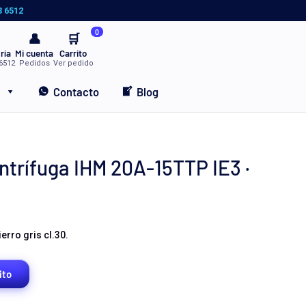
3 6512
0
👤
🛒
ría
Mi cuenta
Carrito
6512
Pedidos
Ver pedido
Contacto
Blog
rífuga IHM 20A-15TTP IE3 ·
rro gris cl.30.
ito