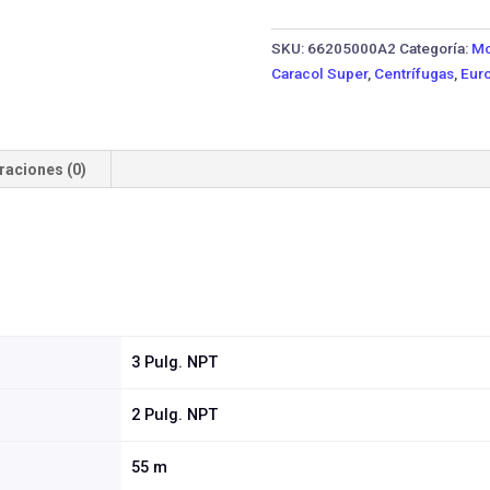
20A-
15TTP
SKU:
66205000A2
Categoría:
Mo
IE3
Caracol Super
,
Centrífugas
,
Euro
·
15
HP
Trifásica
raciones (0)
cantidad
3 Pulg. NPT
2 Pulg. NPT
55 m