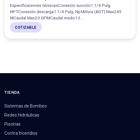
Especificaciones técnicasConexión succión1.1/4 Pulg.
NPTConexión descarga1.1/4 Pulg. NptAltura (ADT) Max245
MCaudal Max20 GPMCaudal medio13…
COTIZABLE
TIENDA
Sistemas de Bombeo
Redes Hidráulicas
Piscinas
Contra Incendios