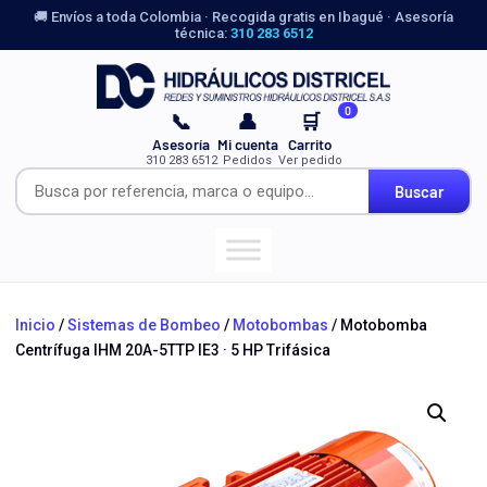
🚚 Envíos a toda Colombia · Recogida gratis en Ibagué · Asesoría
técnica:
310 283 6512
0
📞
👤
🛒
Asesoría
Mi cuenta
Carrito
310 283 6512
Pedidos
Ver pedido
Buscar
Inicio
/
Sistemas de Bombeo
/
Motobombas
/ Motobomba
Centrífuga IHM 20A-5TTP IE3 · 5 HP Trifásica