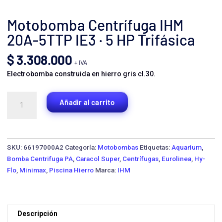
Motobomba Centrífuga IHM
20A-5TTP IE3 · 5 HP Trifásica
$
3.308.000
+ IVA
Electrobomba construida en hierro gris cl.30.
Motobomba
Añadir al carrito
Centrífuga
IHM
20A-
5TTP
SKU:
66197000A2
Categoría:
Motobombas
Etiquetas:
Aquarium
,
IE3
Bomba Centrifuga PA
,
Caracol Super
,
Centrífugas
,
Eurolinea
,
Hy-
·
Flo
,
Minimax
,
Piscina Hierro
Marca:
IHM
5
HP
Trifásica
cantidad
Descripción