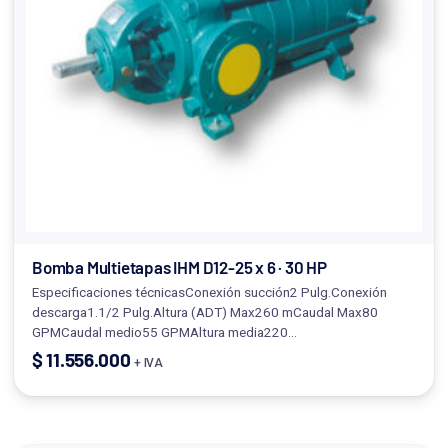
Bomba Multietapas IHM D12-25 x 6 · 30 HP
Especificaciones técnicasConexión succión2 Pulg.Conexión
descarga1.1/2 Pulg.Altura (ADT) Max260 mCaudal Max80
GPMCaudal medio55 GPMAltura media220…
$
11.556.000
+ IVA