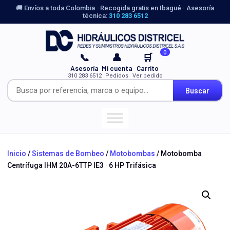
🚚 Envíos a toda Colombia · Recogida gratis en Ibagué · Asesoría
técnica:
310 283 6512
0
📞
👤
🛒
Asesoría
Mi cuenta
Carrito
310 283 6512
Pedidos
Ver pedido
Buscar
Inicio
/
Sistemas de Bombeo
/
Motobombas
/ Motobomba
Centrífuga IHM 20A-6TTP IE3 · 6 HP Trifásica