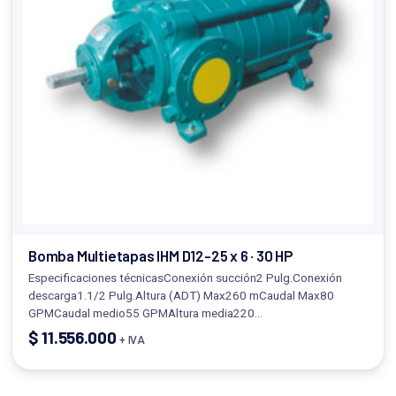
Bomba Multietapas IHM D12-25 x 6 · 30 HP
Especificaciones técnicasConexión succión2 Pulg.Conexión
descarga1.1/2 Pulg.Altura (ADT) Max260 mCaudal Max80
GPMCaudal medio55 GPMAltura media220…
$
11.556.000
+ IVA