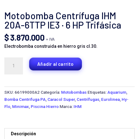
Motobomba Centrífuga IHM
20A-6TTP IE3 · 6 HP Trifásica
$
3.870.000
+ IVA
Electrobomba construida en hierro gris cl.30.
Motobomba
Añadir al carrito
Centrífuga
IHM
20A-
6TTP
SKU:
66199000A2
Categoría:
Motobombas
Etiquetas:
Aquarium
,
IE3
Bomba Centrifuga PA
,
Caracol Super
,
Centrífugas
,
Eurolinea
,
Hy-
·
Flo
,
Minimax
,
Piscina Hierro
Marca:
IHM
6
HP
Trifásica
cantidad
Descripción