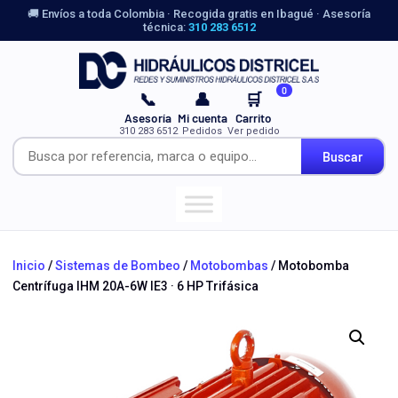
🚚 Envíos a toda Colombia · Recogida gratis en Ibagué · Asesoría
técnica:
310 283 6512
0
📞
👤
🛒
Asesoría
Mi cuenta
Carrito
310 283 6512
Pedidos
Ver pedido
Buscar
Inicio
/
Sistemas de Bombeo
/
Motobombas
/ Motobomba
Centrífuga IHM 20A-6W IE3 · 6 HP Trifásica