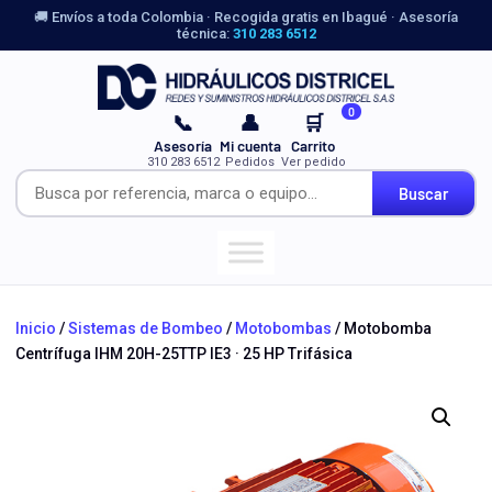
🚚 Envíos a toda Colombia · Recogida gratis en Ibagué · Asesoría
técnica:
310 283 6512
0
📞
👤
🛒
Asesoría
Mi cuenta
Carrito
310 283 6512
Pedidos
Ver pedido
Buscar
Inicio
/
Sistemas de Bombeo
/
Motobombas
/ Motobomba
Centrífuga IHM 20H-25TTP IE3 · 25 HP Trifásica