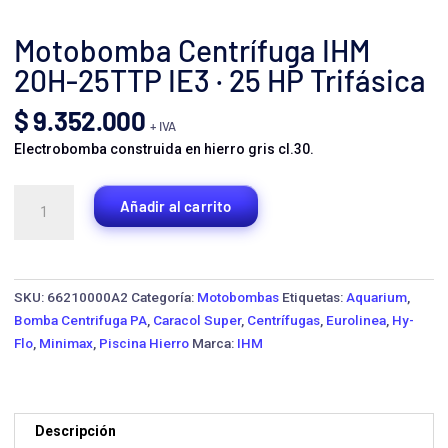
Motobomba Centrífuga IHM
20H-25TTP IE3 · 25 HP Trifásica
$
9.352.000
+ IVA
Electrobomba construida en hierro gris cl.30.
Motobomba
Añadir al carrito
Centrífuga
IHM
20H-
25TTP
SKU:
66210000A2
Categoría:
Motobombas
Etiquetas:
Aquarium
,
IE3
Bomba Centrifuga PA
,
Caracol Super
,
Centrífugas
,
Eurolinea
,
Hy-
·
Flo
,
Minimax
,
Piscina Hierro
Marca:
IHM
25
HP
Trifásica
cantidad
Descripción