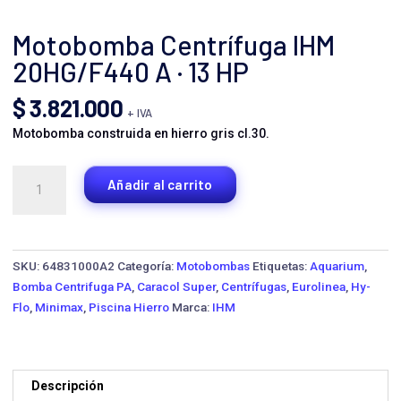
Motobomba Centrífuga IHM
20HG/F440 A · 13 HP
$
3.821.000
+ IVA
Motobomba construida en hierro gris cl.30.
Motobomba
Añadir al carrito
Centrífuga
IHM
20HG/F440
A
SKU:
64831000A2
Categoría:
Motobombas
Etiquetas:
Aquarium
,
·
Bomba Centrifuga PA
,
Caracol Super
,
Centrífugas
,
Eurolinea
,
Hy-
13
Flo
,
Minimax
,
Piscina Hierro
Marca:
IHM
HP
cantidad
Descripción