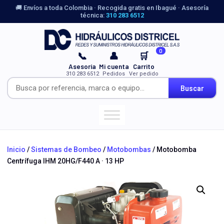
🚚 Envíos a toda Colombia · Recogida gratis en Ibagué · Asesoría
técnica:
310 283 6512
0
📞
👤
🛒
Asesoría
Mi cuenta
Carrito
310 283 6512
Pedidos
Ver pedido
Buscar
Inicio
/
Sistemas de Bombeo
/
Motobombas
/ Motobomba
Centrífuga IHM 20HG/F440 A · 13 HP