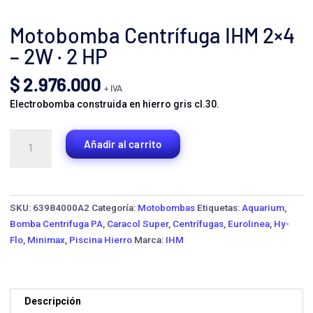
Motobomba Centrífuga IHM 2×4
– 2W · 2 HP
$
2.976.000
+ IVA
Electrobomba construida en hierro gris cl.30.
Motobomba
Añadir al carrito
Centrífuga
IHM
2x4
-
SKU:
63984000A2
Categoría:
Motobombas
Etiquetas:
Aquarium
,
2W
Bomba Centrifuga PA
,
Caracol Super
,
Centrífugas
,
Eurolinea
,
Hy-
·
Flo
,
Minimax
,
Piscina Hierro
Marca:
IHM
2
HP
cantidad
Descripción