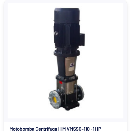
Motobomba Centrífuga IHM VMSS0-110 · 1 HP