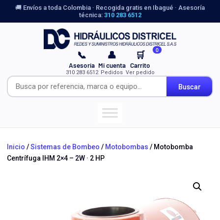
🚚 Envíos a toda Colombia · Recogida gratis en Ibagué · Asesoría
técnica:
310 283 6512
0
📞
👤
🛒
Asesoría
Mi cuenta
Carrito
310 283 6512
Pedidos
Ver pedido
Buscar
Inicio
/
Sistemas de Bombeo
/
Motobombas
/ Motobomba
Centrífuga IHM 2×4 – 2W · 2 HP