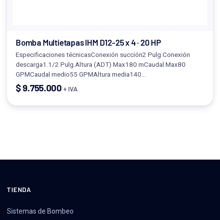
Bomba Multietapas IHM D12-25 x 4 · 20 HP
Especificaciones técnicasConexión succión2 Pulg.Conexión
descarga1.1/2 Pulg.Altura (ADT) Max180 mCaudal Max80
GPMCaudal medio55 GPMAltura media140…
$
9.755.000
+ IVA
TIENDA
Sistemas de Bombeo