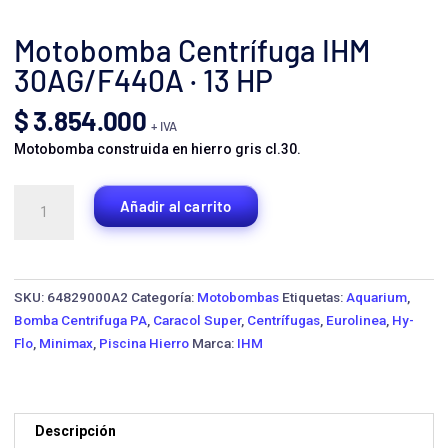
Motobomba Centrífuga IHM
30AG/F440A · 13 HP
$
3.854.000
+ IVA
Motobomba construida en hierro gris cl.30.
Motobomba
Añadir al carrito
Centrífuga
IHM
30AG/F440A
·
SKU:
64829000A2
Categoría:
Motobombas
Etiquetas:
Aquarium
,
13
Bomba Centrifuga PA
,
Caracol Super
,
Centrífugas
,
Eurolinea
,
Hy-
HP
Flo
,
Minimax
,
Piscina Hierro
Marca:
IHM
cantidad
Descripción