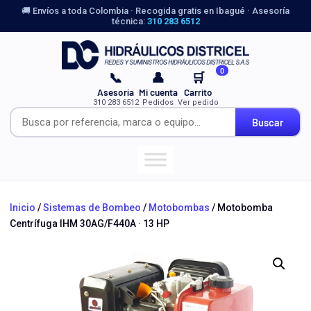
🚚 Envíos a toda Colombia · Recogida gratis en Ibagué · Asesoría
técnica:
310 283 6512
0
📞
👤
🛒
Asesoría
Mi cuenta
Carrito
310 283 6512
Pedidos
Ver pedido
Buscar
Inicio
/
Sistemas de Bombeo
/
Motobombas
/ Motobomba
Centrífuga IHM 30AG/F440A · 13 HP