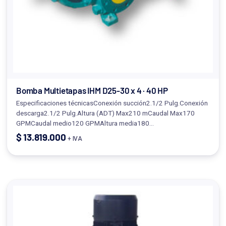
Bomba Multietapas IHM D25-30 x 4 · 40 HP
Especificaciones técnicasConexión succión2.1/2 Pulg.Conexión
descarga2.1/2 Pulg.Altura (ADT) Max210 mCaudal Max170
GPMCaudal medio120 GPMAltura media180…
$
13.819.000
+ IVA