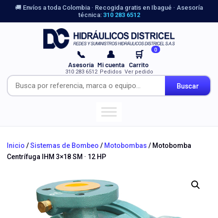
🚚 Envíos a toda Colombia · Recogida gratis en Ibagué · Asesoría
técnica:
310 283 6512
0
📞
👤
🛒
Asesoría
Mi cuenta
Carrito
310 283 6512
Pedidos
Ver pedido
Buscar
Inicio
/
Sistemas de Bombeo
/
Motobombas
/ Motobomba
Centrífuga IHM 3×18 SM · 12 HP