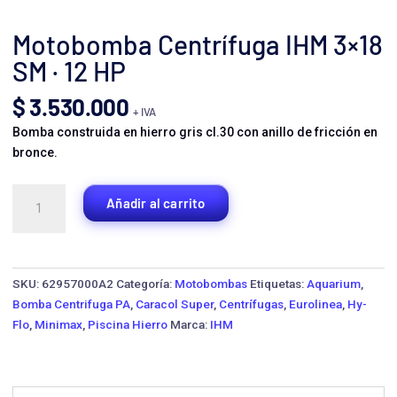
Motobomba Centrífuga IHM 3×18
SM · 12 HP
$
3.530.000
+ IVA
Bomba construida en hierro gris cl.30 con anillo de fricción en
bronce.
Motobomba
Añadir al carrito
Centrífuga
IHM
3x18
SM
SKU:
62957000A2
Categoría:
Motobombas
Etiquetas:
Aquarium
,
·
Bomba Centrifuga PA
,
Caracol Super
,
Centrífugas
,
Eurolinea
,
Hy-
12
Flo
,
Minimax
,
Piscina Hierro
Marca:
IHM
HP
cantidad