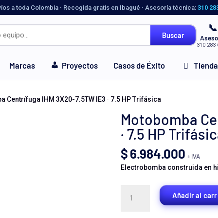
víos a toda Colombia · Recogida gratis en Ibagué · Asesoría técnica:
310 28
📞
Buscar
Aseso
310 283 
Marcas
Proyectos
Casos de Éxito
Tienda
 Centrífuga IHM 3X20-7.5TW IE3 · 7.5 HP Trifásica
Motobomba Cen
· 7.5 HP Trifási
$
6.984.000
+ IVA
Electrobomba construida en hie
Motobomba
Añadir al carr
Centrífuga
IHM