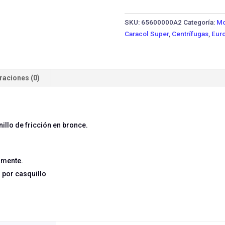
3X20-
7.5TW
SKU:
65600000A2
Categoría:
Mo
IE3
Caracol Super
,
Centrífugas
,
Euro
·
7.5
HP
Trifásica
raciones (0)
cantidad
illo de fricción en bronce.
amente.
 por casquillo