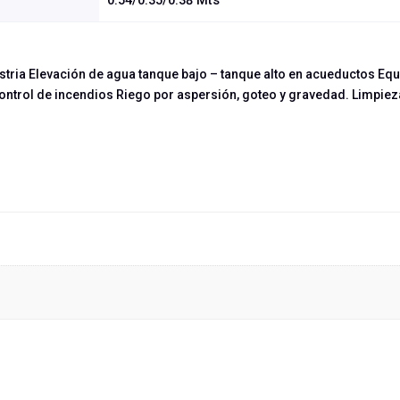
0.54/0.35/0.38 Mts
ustria Elevación de agua tanque bajo – tanque alto en acueductos E
ontrol de incendios Riego por aspersión, goteo y gravedad. Limpieza