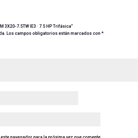
M 3X20-7.5TW IE3 · 7.5 HP Trifásica”
da.
Los campos obligatorios están marcados con
*
 este navegador para la próxima vez que comente.