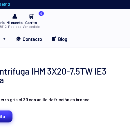
3 6512
0
👤
🛒
ría
Mi cuenta
Carrito
6512
Pedidos
Ver pedido
Contacto
Blog
trífuga IHM 3X20-7.5TW IE3
ca
rro gris cl.30 con anillo de fricción en bronce.
ito