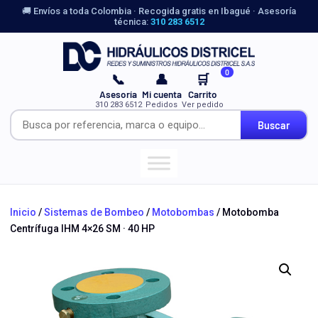
🚚 Envíos a toda Colombia · Recogida gratis en Ibagué · Asesoría
técnica:
310 283 6512
0
📞
👤
🛒
Asesoría
Mi cuenta
Carrito
310 283 6512
Pedidos
Ver pedido
Buscar
Inicio
/
Sistemas de Bombeo
/
Motobombas
/ Motobomba
Centrífuga IHM 4×26 SM · 40 HP