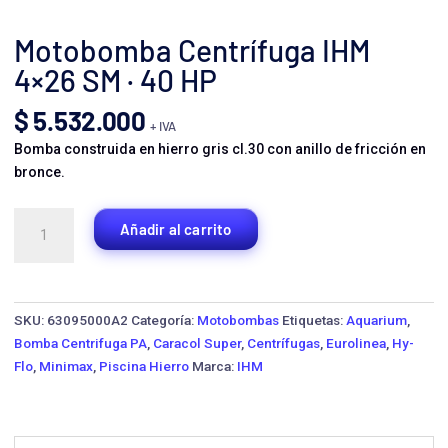
Motobomba Centrífuga IHM
4×26 SM · 40 HP
$
5.532.000
+ IVA
Bomba construida en hierro gris cl.30 con anillo de fricción en
bronce.
Motobomba
Añadir al carrito
Centrífuga
IHM
4x26
SM
SKU:
63095000A2
Categoría:
Motobombas
Etiquetas:
Aquarium
,
·
Bomba Centrifuga PA
,
Caracol Super
,
Centrífugas
,
Eurolinea
,
Hy-
40
Flo
,
Minimax
,
Piscina Hierro
Marca:
IHM
HP
cantidad