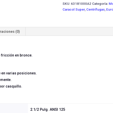
PE
SKU:
63181000A2
Categoría:
Mo
·
Caracol Super
,
Centrífugas
,
Euro
20
HP
cantidad
raciones (0)
 fricción en bronce.
e en varias posiciones.
amente.
por casquillo.
2.1/2 Pulg. ANSI 125