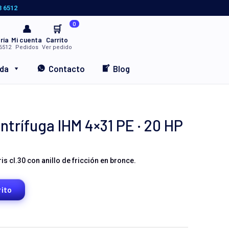
3 6512
0
👤
🛒
ría
Mi cuenta
Carrito
6512
Pedidos
Ver pedido
nda
Contacto
Blog
rífuga IHM 4×31 PE · 20 HP
s cl.30 con anillo de fricción en bronce.
rito