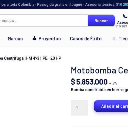
víos a toda Colombia · Recogida gratis en Ibagué · Asesoría técnica:
310 28
📞
Buscar
Aseso
310 283 
Marcas
Proyectos
Casos de Éxito
Tie
 Centrífuga IHM 4×31 PE · 20 HP
Motobomba Cent
$
5.853.000
+ IVA
Bomba construida en hierro gri
Motobomba
Añadir al car
Centrífuga
IHM
4x31