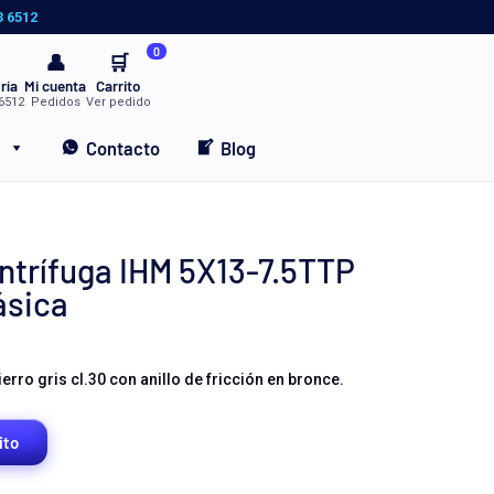
3 6512
0
👤
🛒
ría
Mi cuenta
Carrito
6512
Pedidos
Ver pedido
Contacto
Blog
trífuga IHM 5X13-7.5TTP
fásica
rro gris cl.30 con anillo de fricción en bronce.
ito