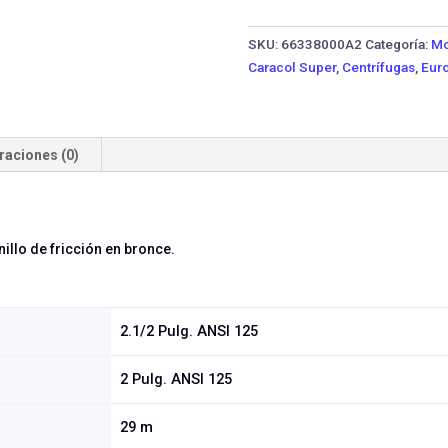
5X13-
7.5TTP
SKU:
66338000A2
Categoría:
Mo
IE3
Caracol Super
,
Centrífugas
,
Euro
·
7.5
HP
Trifásica
raciones (0)
cantidad
illo de fricción en bronce.
2.1/2 Pulg. ANSI 125
2 Pulg. ANSI 125
29 m