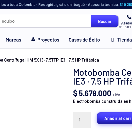
víos a toda Colombia · Recogida gratis en Ibagué · Asesoría técnica:
310 28
📞
Buscar
Aseso
310 283 
Marcas
Proyectos
Casos de Éxito
Tienda
 Centrífuga IHM 5X13-7.5TTP IE3 · 7.5 HP Trifásica
Motobomba Cen
IE3 · 7.5 HP Tri
$
5.679.000
+ IVA
Electrobomba construida en hie
Motobomba
Añadir al carr
Centrífuga
IHM