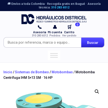
🚚 Envíos a toda Colombia · Recogida gratis en Ibagué · Asesoría
técnica:
310 283 6512
0
📞
👤
🛒
Asesoría
Mi cuenta
Carrito
310 283 6512
Pedidos
Ver pedido
Buscar
Inicio
/
Sistemas de Bombeo
/
Motobombas
/ Motobomba
Centrífuga IHM 5×13 SM · 16 HP