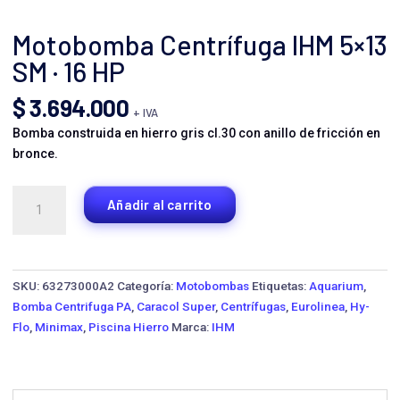
Motobomba Centrífuga IHM 5×13
SM · 16 HP
$
3.694.000
+ IVA
Bomba construida en hierro gris cl.30 con anillo de fricción en
bronce.
Motobomba
Añadir al carrito
Centrífuga
IHM
5x13
SM
SKU:
63273000A2
Categoría:
Motobombas
Etiquetas:
Aquarium
,
·
Bomba Centrifuga PA
,
Caracol Super
,
Centrífugas
,
Eurolinea
,
Hy-
16
Flo
,
Minimax
,
Piscina Hierro
Marca:
IHM
HP
cantidad